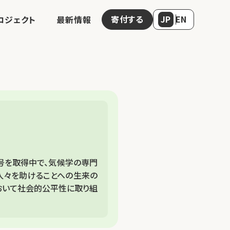
寄付する
JP
EN
ロジェクト
最新情報
士号を取得中で、気候学の専門
人々を助けることへの生来の
おいて社会的公平性に取り組