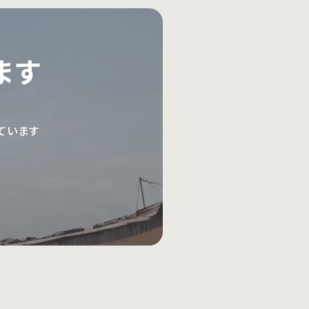
ます
ています